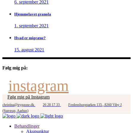
6. september 2021
Hjemmelavet granola
1. september 2021
Hvad er migræne?
15. august 2021
Følg mig på:
instagram
Følg mig på Instagram
christina@trygzone.dk
26 28 17 33
Fredensborgparken 135., 8260 Viby J
(Stavtrup, Aarhus)
Behandlinger
Akupunktur