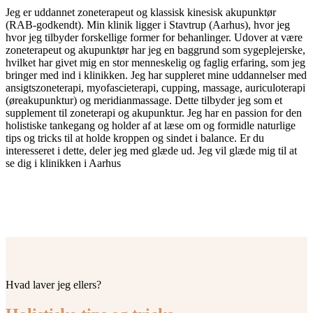
Jeg er uddannet zoneterapeut og klassisk kinesisk akupunktør
(RAB-godkendt). Min klinik ligger i Stavtrup (Aarhus), hvor jeg
hvor jeg tilbyder forskellige former for behanlinger. Udover at være
zoneterapeut og akupunktør har jeg en baggrund som sygeplejerske,
hvilket har givet mig en stor menneskelig og faglig erfaring, som jeg
bringer med ind i klinikken. Jeg har suppleret mine uddannelser med
ansigtszoneterapi, myofascieterapi, cupping, massage, auriculoterapi
(øreakupunktur) og meridianmassage. Dette tilbyder jeg som et
supplement til zoneterapi og akupunktur. Jeg har en passion for den
holistiske tankegang og holder af at læse om og formidle naturlige
tips og tricks til at holde kroppen og sindet i balance. Er du
interesseret i dette, deler jeg med glæde ud. Jeg vil glæde mig til at
se dig i klinikken i Aarhus
Hvad laver jeg ellers?