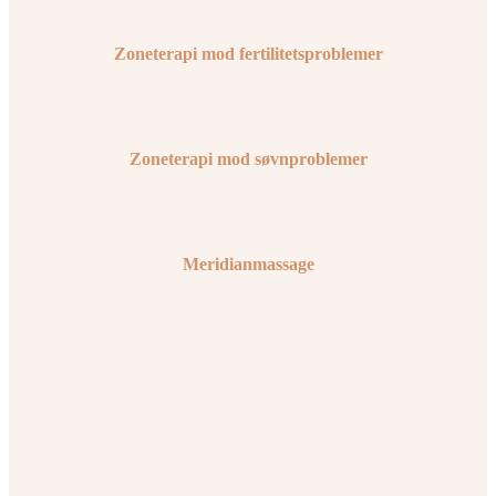
Zoneterapi mod fertilitetsproblemer
Zoneterapi mod fertilitetsproblemer
Zoneterapi mod søvnproblemer
Zoneterapi mod søvnproblemer
Meridianmassage
Læs om Meridianmassage