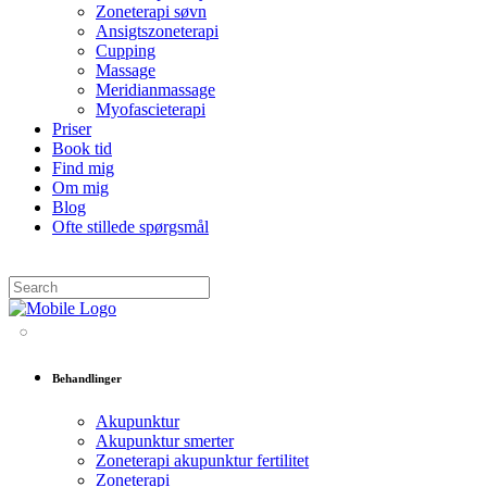
Zoneterapi søvn
Ansigtszoneterapi
Cupping
Massage
Meridianmassage
Myofascieterapi
Priser
Book tid
Find mig
Om mig
Blog
Ofte stillede spørgsmål
Behandlinger
Akupunktur
Akupunktur smerter
Zoneterapi akupunktur fertilitet
Zoneterapi