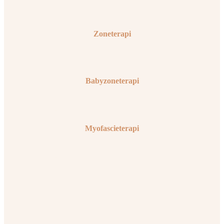
Zoneterapi
Få zoneterapi i Aarhus
Babyzoneterapi
Læs om Babyzoneterapi
Myofascieterapi
Læs om Myofascieterapi