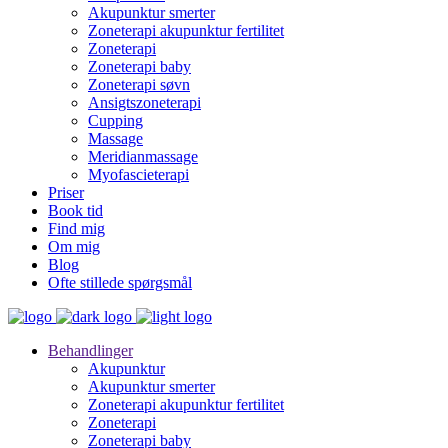
Akupunktur smerter
Zoneterapi akupunktur fertilitet
Zoneterapi
Zoneterapi baby
Zoneterapi søvn
Ansigtszoneterapi
Cupping
Massage
Meridianmassage
Myofascieterapi
Priser
Book tid
Find mig
Om mig
Blog
Ofte stillede spørgsmål
Behandlinger
Akupunktur
Akupunktur smerter
Zoneterapi akupunktur fertilitet
Zoneterapi
Zoneterapi baby