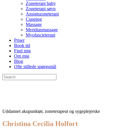
Zoneterapi baby
Zoneterapi søvn
Ansigtszoneterapi
Cupping
Massage
Meridianmassage
Myofascieterapi
Priser
Book tid
Find mig
Om mig
Blog
Ofte stillede spørgsmål
Uddannet akupunktør, zoneterapeut og sygeplejerske
Christina Cecilia Holfort