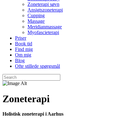
Zoneterapi søvn
Ansigtszoneterapi
Cupping
Massage
Meridianmassage
Myofascieterapi
Priser
Book tid
Find mig
Om mig
Blog
Ofte stillede spørgsmål
Zoneterapi
Holistisk zoneterapi i Aarhus