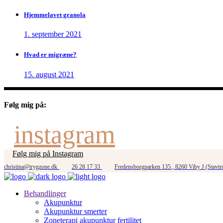
Hjemmelavet granola
1. september 2021
Hvad er migræne?
15. august 2021
Følg mig på:
instagram
Følg mig på Instagram
christina@trygzone.dk
26 28 17 33
Fredensborgparken 135., 8260 Viby J (Stavtr
Behandlinger
Akupunktur
Akupunktur smerter
Zoneterapi akupunktur fertilitet