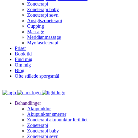
Zoneterapi
Zoneterapi baby
Zoneterapi søvn
Ansigtszoneterapi
Cupping
Massage
Meridianmassage
Myofascieterapi
Priser
Book tid
Find mig
Om mig
Blog
Ofte stillede spørgsmål
Behandlinger
Akupunktur
Akupunktur smerter
Zoneterapi akupunktur fertilitet
Zoneterapi
Zoneterapi baby
Zoneterapi søvn