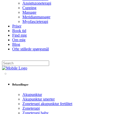
Ansigtszoneterapi
Cupping
Massage
Meridianmassage
Myofascieterapi
Priser
Book tid
Find mig
Om mig
Blog
Ofte stillede spørgsmål
Behandlinger
Akupunktur
Akupunktur smerter
Zoneterapi akupunktur fertilitet
Zoneterapi
Zoneterapi baby